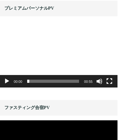
プレミアムパーソナルPV
動
画
プ
レ
ー
ヤ
ー
00:00
00:55
ファスティング合宿PV
動
画
プ
レ
ー