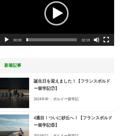
ヤ
ー
00:00
02:19
新着記事
誕生日を迎えました！【フランスボルド
ー留学記⑦】
2024/9/30
ボルドー留学記
4週目！ついに砂丘へ！【フランスボルド
ー留学記⑥】
2024/9/22
ボルドー留学記