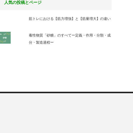
人気の投稿とページ
筋トレにおける【筋力増強】と【筋量増大】の違い
毒性物質「砂糖」のすべてー定義・作用・分類・成
分・製造過程ー