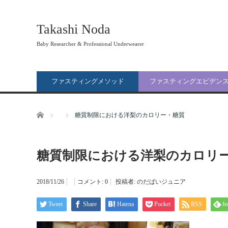
Takashi Noda
Baby Researcher & Professional Underwearer
ファスティングメソッド
ファスティングエビデン
ホーム
糖質制限における洋梨のカロリー・糖質
糖質制限における洋梨のカロリ
2018/11/26
コメント:
0
投稿者:
のだぱいジュニア
Tweet
Share
Hatena
Pocket
RSS
fe