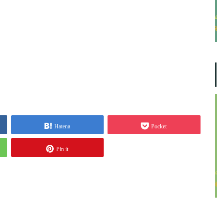
Hatena
Pocket
Pin it