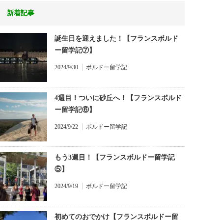
新着記事
誕生日を迎えました！【フランスボルド
ー留学記⑦】
2024/9/30
ボルドー留学記
4週目！ついに砂丘へ！【フランスボルド
ー留学記⑥】
2024/9/22
ボルドー留学記
もう3週目！【フランスボルドー留学記
⑤】
2024/9/19
ボルドー留学記
初めてのおでかけ【フランスボルドー留