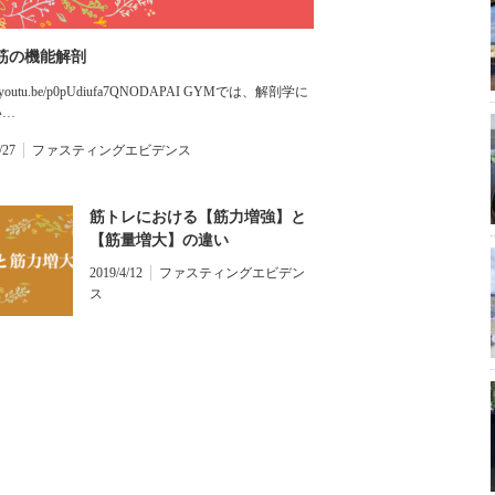
筋の機能解剖
s://youtu.be/p0pUdiufa7QNODAPAI GYMでは、解剖学に
い…
/27
ファスティングエビデンス
筋トレにおける【筋力増強】と
【筋量増大】の違い
2019/4/12
ファスティングエビデン
ス