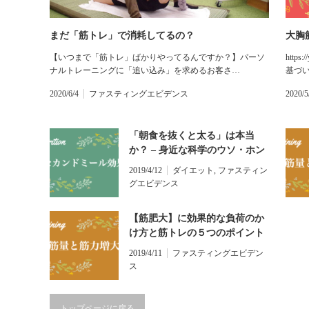
まだ「筋トレ」で消耗してるの？
大胸
【いつまで「筋トレ」ばかりやってるんですか？】パーソ
http
ナルトレーニングに「追い込み」を求めるお客さ…
基づ
2020/6/4
ファスティングエビデンス
2020/5
「朝食を抜くと太る」は本当
か？ – 身近な科学のウソ・ホン
ト
2019/4/12
ダイエット
,
ファスティン
グエビデンス
【筋肥大】に効果的な負荷のか
け方と筋トレの５つのポイント
2019/4/11
ファスティングエビデン
ス
トップページに戻る