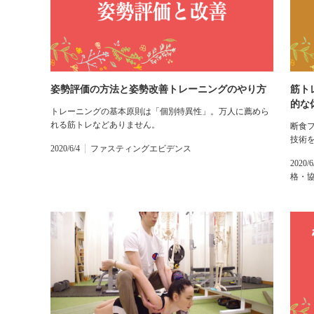
姿勢評価の方法と姿勢改善トレーニングのやり方
筋ト
的な
トレーニングの基本原則は「個別特異性」。万人に薦めら
れる筋トレなどありません。
断食
技術
2020/6/4
ファスティングエビデンス
2020/6
格・