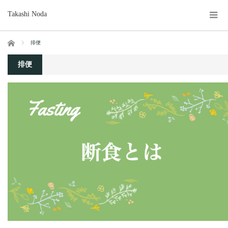
Takashi Noda
ホーム
排便
排便