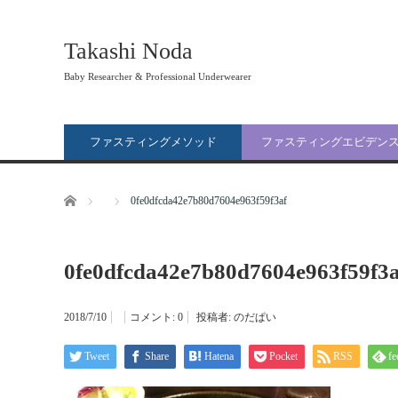
Takashi Noda
Baby Researcher & Professional Underwearer
ファスティングメソッド
ファスティングエビデン
ホーム
0fe0dfcda42e7b80d7604e963f59f3af
0fe0dfcda42e7b80d7604e963f59f3a
2018/7/10
コメント:
0
投稿者:
のだぱい
Tweet
Share
Hatena
Pocket
RSS
fe