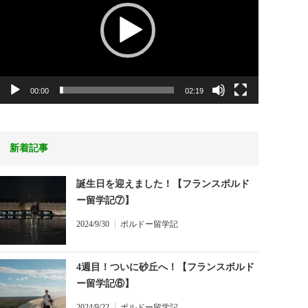
ヤ
ー
00:00
02:19
新着記事
誕生日を迎えました！【フランスボルド
ー留学記⑦】
2024/9/30
ボルドー留学記
4週目！ついに砂丘へ！【フランスボルド
ー留学記⑥】
2024/9/22
ボルドー留学記