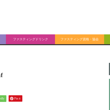
ス
ファスティングドリンク
ファスティング資格・協会
f
edly
Pin it