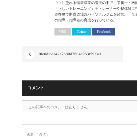
ウソに塗れる健康産業の荒波の中で、栄養士・医
「正しいトレーニング」をトレーナーや整体師に
奥多摩で断食道場兼パーソナルジムを経営。「全
の指導・指導者の育成を行っている。
WEB
Twitter
Facebook
0fe0dfcda42e7b80d7604e963f59f3af
コメント
この記事へのコメントはありません。
名前
( 必須 )