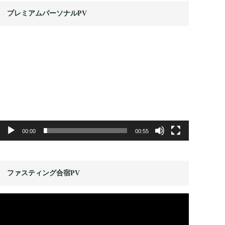
プレミアムパーソナルPV
動
画
プ
レ
ー
ヤ
ー
00:00
00:55
ファスティング合宿PV
動
画
プ
レ
ー