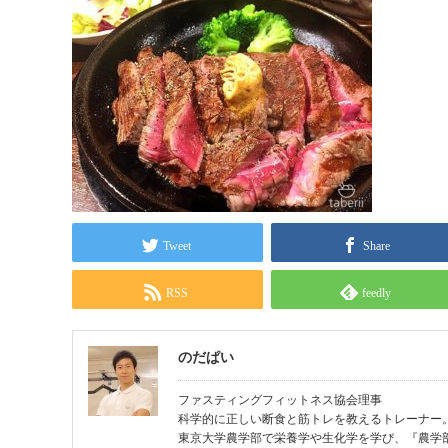
Tweet
Share
RSS
feedly
のだぱい
ファスティングフィットネス協会理事
科学的に正しい断食と筋トレを教えるトレーナー
東京大学農学部で栄養学や生化学を学び、『農学