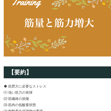
【要約】
◆ 筋肥大に必要なストレス
⑴ 強い筋力の発揮
⑵ 筋繊維の損傷
⑶ 筋肉の低酸素状態