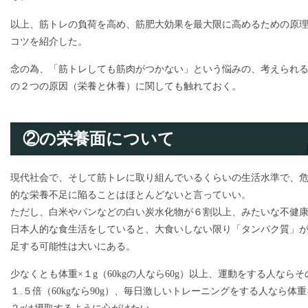
以上、筋トレの負荷を高め、筋肥大効果を最大限に高めるための原
コツを紹介した。
念の為、「筋トレしても筋肉がつかない」という悩みの、考えられ
の２つの原因（栄養と休養）に関しても触れておく。
②の栄養面について
現代社会で、そして筋トレに取り組んでいるくらいの生活水準で、
的な栄養不足に陥ることはほとんどないと言っていい。
ただし、白米やパンなどの白い炭水化物が６割以上、みたいな不健
日本人的な食生活をしていると、大食いしない限り「タンパク質」
足する可能性は大いにある。
少なくとも体重×１g（60kgの人なら60g）以上、運動をする人ならそ
１.５倍（60kgなら90g）、毎日激しいトレーニングをする人なら体重