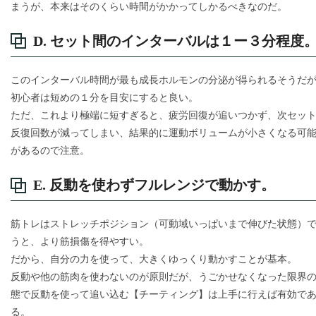
まうが、本来はそのくらい時間がかかってしかるべきなのだ。
D. セット間のインターバルは１ー３分程度
このインターバル時間が最も成長ホルモンの分泌が得られるそうだ
初心者は短めの１分を目安にすると良い。
ただ、これより極端に短すぎると、疲労回復が追いつかず、次セッ
反復回数が減ってしまい、結果的に運動ボリュームが小さくなる可
があるので注意。
E. 反動を使わずフルレンジで動かす。
筋トレはストレッチポジション（可動域いっぱいまで伸びた状態）
うと、より筋損傷を得やすい。
だから、自分の力を使って、大きくゆっくり動かすことが基本。
反動や他の筋肉を使わないのが原則だが、うごかせなくなった限界
態で反動を使って追い込む【チーティング】は上手に行えば有効で
る。