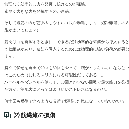
無理なく効率的に力を発揮し続けるのが遅筋。
素早く大きな力を発揮するのが速筋。
そして速筋の方が筋肥大しやすい（長距離選手より、短距離選手の
足が太いでしょ？）
筋肉は力を発揮するときに、できるだけ効率的な遅筋から導入する
う仕組みがあり、速筋を導入するためには物理的に強い負荷が必要
よん。
腕立て伏せを自重で20回も30回もやって、腕がムッキムキにならな
はこのため（むしろスリムになる可能性だってある）。
バーベルやダンベルを使って、10回とか少ない回数で最大筋力を発
た方が、筋肥大にとってはよりいいストレスになるのだ。
何十回も反復できるような負荷で頑張った気になっていないかい？
⑵ 筋繊維の損傷