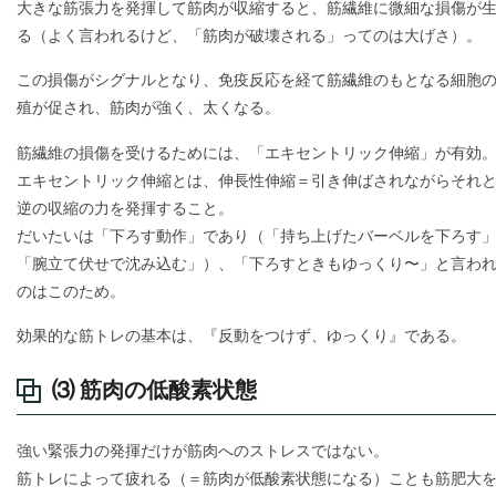
大きな筋張力を発揮して筋肉が収縮すると、筋繊維に微細な損傷が
る（よく言われるけど、「筋肉が破壊される」ってのは大げさ）。
この損傷がシグナルとなり、免疫反応を経て筋繊維のもとなる細胞
殖が促され、筋肉が強く、太くなる。
筋繊維の損傷を受けるためには、「エキセントリック伸縮」が有効
エキセントリック伸縮とは、伸長性伸縮＝引き伸ばされながらそれ
逆の収縮の力を発揮すること。
だいたいは「下ろす動作」であり（「持ち上げたバーベルを下ろす
「腕立て伏せで沈み込む」）、「下ろすときもゆっくり〜」と言わ
のはこのため。
効果的な筋トレの基本は、『反動をつけず、ゆっくり』である。
⑶ 筋肉の低酸素状態
強い緊張力の発揮だけが筋肉へのストレスではない。
筋トレによって疲れる（＝筋肉が低酸素状態になる）ことも筋肥大